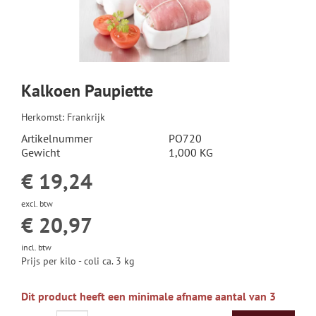
HOLLANDSE KAAS
GEITENKAAS
Kalkoen Paupiette
SCHAPENKAAS
Herkomst: Frankrijk
Artikelnummer
PO720
WITSCHIMMELKAAS
Gewicht
1,000 KG
€ 19,24
ROOD-BACTERIE OF GEWASSEN KORST KAAS
excl. btw
€ 20,97
BLAUWADERKAAS
incl. btw
HALFHARDE KAZEN
Prijs per kilo - coli ca. 3 kg
HARDE KAZEN
Dit product heeft een minimale afname aantal van 3