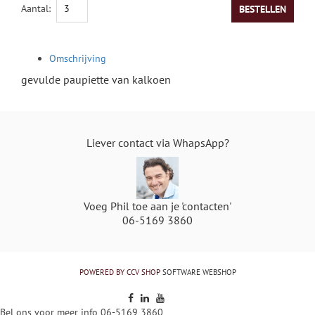
VERSE KAAS
BIER
Aantal:
BESTELLEN
SPECIALITEITEN
WIJN
Omschrijving
WIJN - RODE WIJN
gevulde paupiette van kalkoen
WIJN - WITTE WIJNEN
Liever contact via WhapsApp?
WIJN - ROSÉ WIJN
WIJN - MOUSSEREND
Voeg Phil toe aan je 'contacten'
06-5169 3860
POWERED BY CCV SHOP
SOFTWARE WEBSHOP
Bel ons voor meer info 06-5169 3860