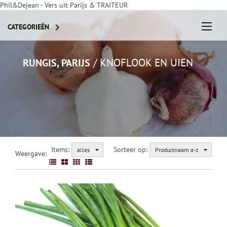
Phil&Dejean - Vers uit Parijs & TRAITEUR

CATEGORIEËN
/
KNOFLOOK EN UIEN
RUNGIS, PARIJS
STEL JE PAKKET SAMEN
Items:
Sorteer op:
alles
Productnaam a-z
Weergave: