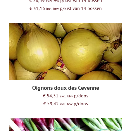
€ 28,59
p/kist van 14 bossen
excl. btw
€ 31,16
p/kist van 14 bossen
incl. btw
Oignons doux des Cevenne
€ 54,51
p/doos
excl. btw
€ 59,42
p/doos
incl. btw