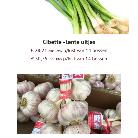
HOLLANDSE KAAS
GEITENKAAS
Cibette - lente uitjes
SCHAPENKAAS
€ 28,21
p/kist van 14 bossen
excl. btw
€ 30,75
p/kist van 14 bossen
incl. btw
WITSCHIMMELKAAS
ROOD-BACTERIE OF GEWASSEN KORST KAAS
BLAUWADERKAAS
HALFHARDE KAZEN
HARDE KAZEN