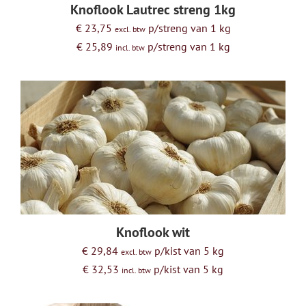
Knoflook Lautrec streng 1kg
VERSE KAAS
BIER
€ 23,75
p/streng van 1 kg
excl. btw
SPECIALITEITEN
WIJN
€ 25,89
p/streng van 1 kg
incl. btw
WIJN - RODE WIJN
WIJN - WITTE WIJNEN
WIJN - ROSÉ WIJN
WIJN - MOUSSEREND
Knoflook wit
€ 29,84
p/kist van 5 kg
excl. btw
€ 32,53
p/kist van 5 kg
incl. btw