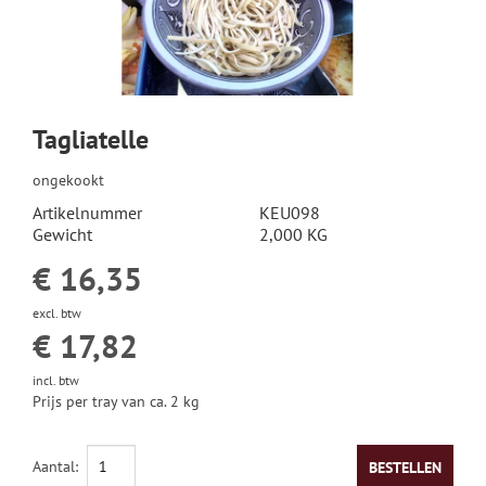
HOLLANDSE KAAS
GEITENKAAS
Tagliatelle
SCHAPENKAAS
ongekookt
Artikelnummer
KEU098
WITSCHIMMELKAAS
Gewicht
2,000 KG
€ 16,35
ROOD-BACTERIE OF GEWASSEN KORST KAAS
excl. btw
€ 17,82
BLAUWADERKAAS
incl. btw
HALFHARDE KAZEN
Prijs per tray van ca. 2 kg
HARDE KAZEN
Aantal:
BESTELLEN