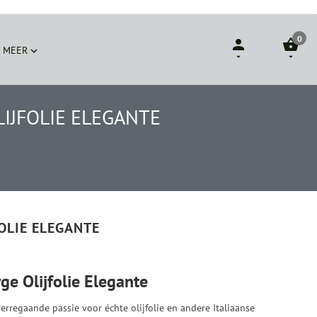
0


MEER



LIJFOLIE ELEGANTE
FOLIE ELEGANTE
ge Olijfolie Elegante
verregaande passie voor échte olijfolie en andere Italiaanse