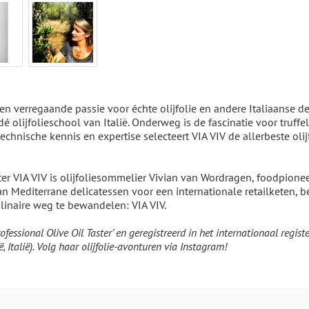
KNOL-ACHTIGEN (LÉGUMES TUBÉREUX)
een verregaande passie voor échte olijfolie en andere Italiaanse de
 dé olijfolieschool van Italië. Onderweg is de fascinatie voor truff
chnische kennis en expertise selecteert VIA VIV de allerbeste olij
ter VIA VIV is olijfoliesommelier Vivian van Wordragen, foodpionee
an Mediterrane delicatessen voor een internationale retailketen, b
linaire weg te bewandelen: VIA VIV.
Professional Olive Oil Taster’ en geregistreerd in het internationaal reg
ë, Italië). Volg haar olijfolie-avonturen via Instagram!