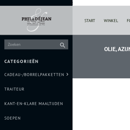
Phil&Dejean - Vers uit Parijs & TRAITEUR
START
WINKEL
F

OLIE, AZI
CATEGORIEËN

CADEAU-/BORRELPAKKETTEN
STEL JE PAKKET SAMEN
TRAITEUR
KANT-EN-KLARE MAALTIJDEN
SOEPEN