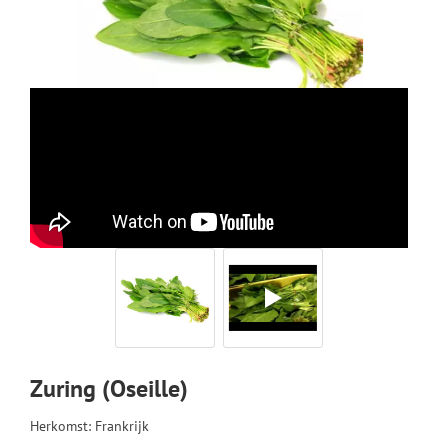
HOLLANDSE KAAS
GEITENKAAS
SCHAPENKAAS
WITSCHIMMELKAAS
ROOD-BACTERIE OF GEWASSEN KORST KAAS
BLAUWADERKAAS
HALFHARDE KAZEN
Zuring (Oseille)
HARDE KAZEN
Herkomst: Frankrijk