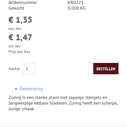
Artikelnummer
KR0221
VERSE KAAS
BIER
Gewicht
0,000 KG
€ 1,35
SPECIALITEITEN
WIJN
excl. btw
WIJN - RODE WIJN
€ 1,47
WIJN - WITTE WIJNEN
incl. btw
Prijs per bos
WIJN - ROSÉ WIJN
Aantal:
BESTELLEN
WIJN - MOUSSEREND
Omschrijving
Zuring is een slanke plant met sappige stengels en
langwerpige eetbare bladeren. Zuring heeft een scherpe,
zurige smaak.